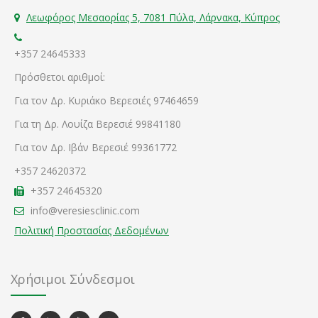
Λεωφόρος Μεσαορίας 5, 7081 Πύλα, Λάρνακα, Κύπρος
+357 24645333
Πρόσθετοι αριθμοί:
Για τον Δρ. Κυριάκο Βερεσιές 97464659
Για τη Δρ. Λουίζα Βερεσιέ 99841180
Για τον Δρ. Ιβάν Βερεσιέ 99361772
+357 24620372
+357 24645320
info@veresiesclinic.com
Πολιτική Προστασίας Δεδομένων
Χρήσιμοι Σύνδεσμοι