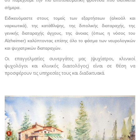
ότι παρέχουμε την πιο αποτελεσματική φροντίδα που διατίθεται
σήμερα.
Ειδικευόμαστε στους τομείς των εξαρτήσεων (αλκοόλ και
ναρκωτικά), της κατάθλιψης, της διπολικής διαταραχής, της
γενικής διαταραχής άγχους, της άνοιας (όπως η νόσος του
Alzheimer) καλύπτοντας επίσης όλο το φάσμα των νευρολογικών
και ψυχιατρικών διαταραχών.
Οι επαγγελματίες συνεργάτες μας (ψυχίατροι, κλινικοί
ψυχολόγοι και κλινικός διαιτολόγος) είναι σε θέση να
προσφέρουν τις υπηρεσίες τους και διαδικτυακά.