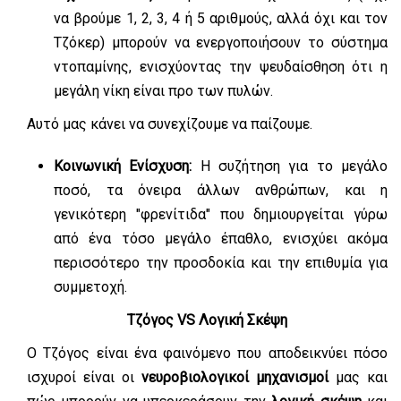
να βρούμε 1, 2, 3, 4 ή 5 αριθμούς, αλλά όχι και τον
Τζόκερ) μπορούν να ενεργοποιήσουν το σύστημα
ντοπαμίνης, ενισχύοντας την ψευδαίσθηση ότι η
μεγάλη νίκη είναι προ των πυλών.
Αυτό μας κάνει να συνεχίζουμε να παίζουμε.
Κοινωνική Ενίσχυση:
Η συζήτηση για το μεγάλο
ποσό, τα όνειρα άλλων ανθρώπων, και η
γενικότερη "φρενίτιδα" που δημιουργείται γύρω
από ένα τόσο μεγάλο έπαθλο, ενισχύει ακόμα
περισσότερο την προσδοκία και την επιθυμία για
συμμετοχή.
Τ
ζόγος
VS
Λ
ογική
Σ
κέψη
Ο Τζόγος είναι ένα φαινόμενο που αποδεικνύει πόσο
ισχυροί είναι οι
νευροβιολογικοί μηχανισμοί
μας και