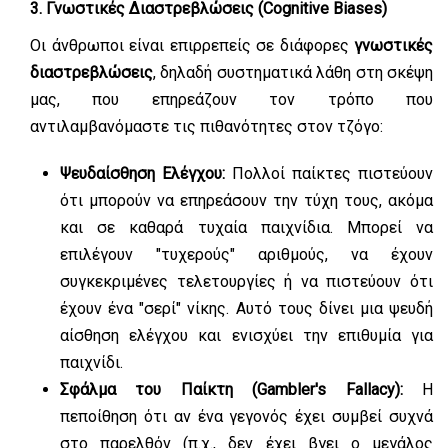
3. Γνωστικές Διαστρεβλώσεις (Cognitive Biases)
Οι άνθρωποι είναι επιρρεπείς σε διάφορες
γνωστικές
διαστρεβλώσεις
, δηλαδή συστηματικά λάθη στη σκέψη
μας, που επηρεάζουν τον τρόπο που
αντιλαμβανόμαστε τις πιθανότητες στον τζόγο:
Ψευδαίσθηση Ελέγχου:
Πολλοί παίκτες πιστεύουν
ότι μπορούν να επηρεάσουν την τύχη τους, ακόμα
και σε καθαρά τυχαία παιχνίδια. Μπορεί να
επιλέγουν "τυχερούς" αριθμούς, να έχουν
συγκεκριμένες τελετουργίες ή να πιστεύουν ότι
έχουν ένα "σερί" νίκης. Αυτό τους δίνει μια ψευδή
αίσθηση ελέγχου και ενισχύει την επιθυμία για
παιχνίδι.
Σφάλμα του Παίκτη (Gambler's Fallacy):
Η
πεποίθηση ότι αν ένα γεγονός έχει συμβεί συχνά
στο παρελθόν (π.χ., δεν έχει βγει ο μεγάλος