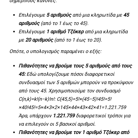
σημερινούς κανόνες:
Επιλέγουμε
5 αριθμούς
από μια κληρωτίδα με
45
αριθμούς
(από το 1 έως το 45).
Επιλέγουμε
1 αριθμό Τζόκερ
από μια κληρωτίδα
με
20 αριθμούς
(από το 1 έως το 20).
Οπότε, ο υπολογισμός παραμένει ο εξής:
Πιθανότητες να βρούμε τους 5 αριθμούς από τους
45:
Εδώ υπολογίζουμε πόσοι διαφορετικοί
συνδυασμοί των 5 αριθμών μπορούν να προκύψουν
από τους 45. Χρησιμοποιούμε τον συνδυασμό
C(n,k)=k!(n−k)!n!: C(45,5)=5!×(45−5)!45!=5!
×40!45!=5×4×3×2×145×44×43×42×41=1.221.759
Άρα, υπάρχουν
1.221.759
διαφορετικοί τρόποι για
να επιλεγούν οι 5 βασικοί αριθμοί.
Πιθανότητες να βρούμε τον 1 αριθμό Τζόκερ από